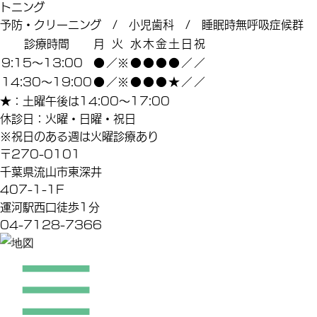
トニング
予防・クリーニング / 小児歯科 / 睡眠時無呼吸症候群
診療時間
月
火
水
木
金
土
日
祝
9:15～13:00
●
／※
●
●
●
●
／
／
14:30～19:00
●
／※
●
●
●
★
／
／
★：土曜午後は14:00～17:00
休診日：火曜・日曜・祝日
※祝日のある週は火曜診療あり
〒270-0101
千葉県流山市東深井
407-1-1F
運河駅西口徒歩1分
04-7128-7366