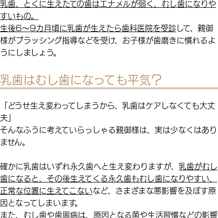
乳歯、とくに生えたての歯はエナメルが弱く、むし歯になりや
すいもの。
生後6～9カ月頃に乳歯が生えたら歯科医院を受診
して、親御
様がブラッシング指導などを受け、お子様が歯磨きに慣れるよ
うにしましょう。
乳歯はむし歯になっても平気？
「どうせ生え変わってしまうから、乳歯はケアしなくても大丈
夫」
そんなふうに考えていらっしゃる親御様は、実は少なくはあり
ません。
確かに乳歯はいずれ永久歯へと生え変わりますが、
乳歯がむし
歯になると、その後生えてくる永久歯もむし歯になりやすい、
正常な位置に生えてこない
など、さまざまな悪影響を及ぼす原
因となってしまいます。
また、むし歯や歯周病は、原因となる菌や生活習慣などの影響