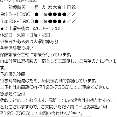
診療時間
月
火
水
木
金
土
日
祝
9:15～13:00
●
／※
●
●
●
●
／
／
14:30～19:00
●
／※
●
●
●
★
／
／
★：土曜午後は14:00～17:00
休診日：火曜・日曜・祝日
※祝日のある週は火曜診療あり
各種保険取り扱い
保険診療を主軸に診療を行っています。
自由診療は選択肢の一環としてご説明し、ご希望の方に行いま
す。
予約優先診療
待ち時間軽減のため、原則予約制で診療しています。
ご予約はお電話(04-7128-7366)にてご連絡ください。
急患随時受付
柔軟に対応しております。混雑している場合はお待たせするこ
ともございますので、ご来院いただく前に一度お電話(04-
7128-7366)にてお問い合わせください。