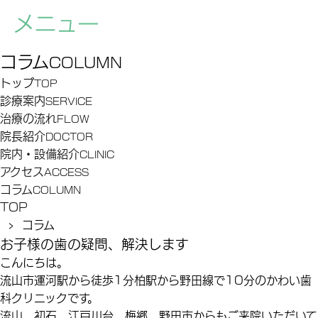
コラム
COLUMN
トップ
TOP
診療案内
SERVICE
治療の流れ
FLOW
院長紹介
DOCTOR
院内・設備紹介
CLINIC
アクセス
ACCESS
コラム
COLUMN
TOP
› コラム
お子様の歯の疑問、解決します
こんにちは。
流山市運河駅から徒歩1分柏駅から野田線で10分のかわい歯
科クリニックです。
流山、初石、江戸川台、梅郷、野田市からもご来院いただいて