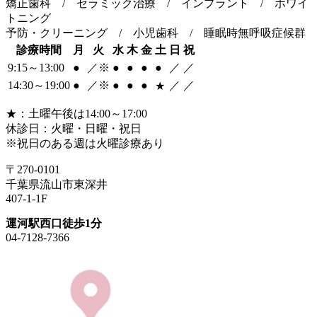
矯正歯科 / セラミック治療 / インプラント / ホワイ
トニング
予防・クリーニング / 小児歯科 / 睡眠時無呼吸症候群
診療時間
月
火
水
木
金
土
日
祝
9:15～13:00
●
／※
●
●
●
●
／
／
14:30～19:00
●
／※
●
●
●
／
／
★
★：土曜午後は14:00～17:00
休診日：火曜・日曜・祝日
※祝日のある週は火曜診療あり
〒270-0101
千葉県流山市東深井
407-1-1F
運河駅西口徒歩1分
04-7128-7366