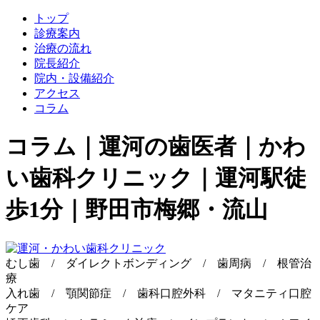
トップ
診療案内
治療の流れ
院長紹介
院内・設備紹介
アクセス
コラム
コラム｜運河の歯医者｜かわ
い歯科クリニック｜運河駅徒
歩1分｜野田市梅郷・流山
むし歯 / ダイレクトボンディング / 歯周病 / 根管治
療
入れ歯 / 顎関節症 / 歯科口腔外科 / マタニティ口腔
ケア