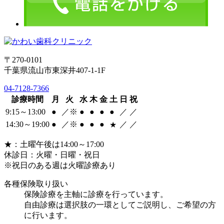
〒270-0101
千葉県流山市東深井407-1-1F
04-7128-7366
診療時間
月
火
水
木
金
土
日
祝
9:15～13:00
●
／※
●
●
●
●
／
／
14:30～19:00
●
／※
●
●
●
／
／
★
★：土曜午後は14:00～17:00
休診日：火曜・日曜・祝日
※祝日のある週は火曜診療あり
各種保険取り扱い
保険診療を主軸に診療を行っています。
自由診療は選択肢の一環としてご説明し、ご希望の方
に行います。